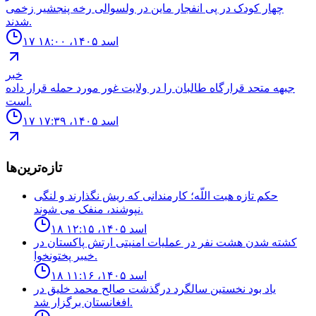
چهار كودک در پى انفجار ماين در ولسوالى رخه پنجشير زخمى
شدند.
۱۷ اسد ۱۴۰۵، ۱۸:۰۰
خبر
جبهه متحد قرارگاه طالبان را در ولایت غور مورد حمله قرار داده
است.
۱۷ اسد ۱۴۰۵، ۱۷:۳۹
تازه‌ترین‌ها
حكم تازه هبت اللّه؛ كارمندانى كه ريش نگذارند و لنگى
نپوشند، منفک مى شوند.
۱۸ اسد ۱۴۰۵، ۱۲:۱۵
كشته شدن هشت نفر در عمليات امنيتى ارتش پاكستان در
خيبر پختونخوا.
۱۸ اسد ۱۴۰۵، ۱۱:۱۶
ياد بود نخستين سالگرد درگذشت صالح محمد خليق در
افغانستان برگزار شد.