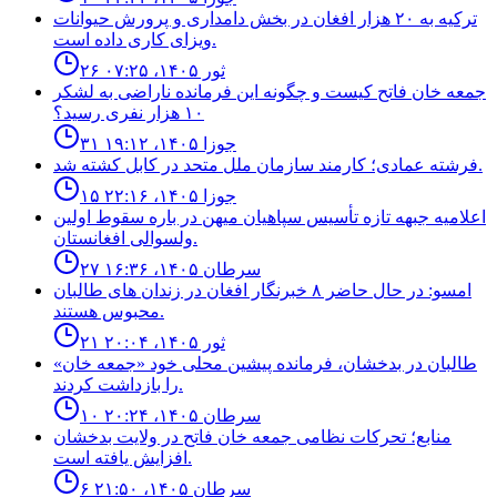
ترکیه به ۲۰ هزار افغان در بخش دامداری و پرورش حیوانات
ویزای کاری داده است.
۲۶ ثور ۱۴۰۵، ۰۷:۲۵
جمعه خان فاتح كيست و چگونه اين فرمانده ناراضى به لشكر
١٠ هزار نفرى رسيد؟
۳۱ جوزا ۱۴۰۵، ۱۹:۱۲
فرشته عمادى؛ كارمند سازمان ملل متحد در كابل كشته شد.
۱۵ جوزا ۱۴۰۵، ۲۲:۱۶
اعلاميه جبهه تازه تأسيس سپاهيان ميهن در باره سقوط اولين
ولسوالى افغانستان.
۲۷ سرطان ۱۴۰۵، ۱۶:۳۶
امسو: در حال حاضر ۸ خبرنگار افغان در زندان‌ های طالبان
محبوس هستند.
۲۱ ثور ۱۴۰۵، ۲۰:۰۴
طالبان در بدخشان، فرمانده پیشین محلی خود «جمعه خان»
را بازداشت کردند.
۱۰ سرطان ۱۴۰۵، ۲۰:۲۴
منابع؛ تحركات نظامى جمعه خان فاتح در ولايت بدخشان
افزايش يافته است.
۶ سرطان ۱۴۰۵، ۲۱:۵۰