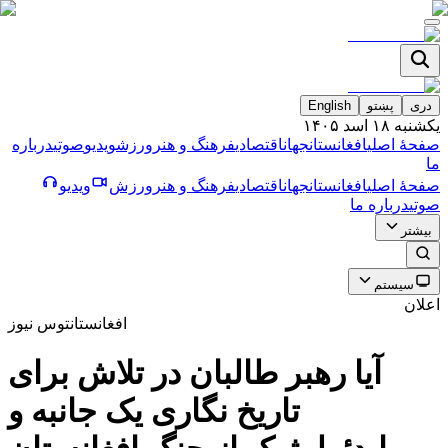
دری
پښتو
English
یکشنبه ۱۸ اسد ۱۴۰۵
صفحۀ اصلی
افغانستان
جهان
اقتصادی
فرهنگ و هنر
ورزش
ویدیو
صوتی
درباره
ما
صفحۀ اصلی
افغانستان
جهان
اقتصادی
فرهنگ و هنر
ورزش
ویدیو
صوتی
درباره ما
بیشتر
سیستم
اعلان
افغانستان
توس نیوز
آيا رهبر طالبان در تلاش براى
تاريخ نگارى يک جانبه و