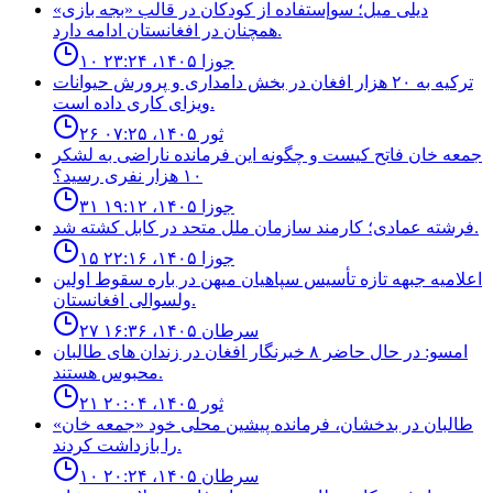
ديلى ميل؛ سوإستفاده از كودكان در قالب «بجه بازى»
همچنان در افغانستان ادامه دارد.
۱۰ جوزا ۱۴۰۵، ۲۳:۲۴
ترکیه به ۲۰ هزار افغان در بخش دامداری و پرورش حیوانات
ویزای کاری داده است.
۲۶ ثور ۱۴۰۵، ۰۷:۲۵
جمعه خان فاتح كيست و چگونه اين فرمانده ناراضى به لشكر
١٠ هزار نفرى رسيد؟
۳۱ جوزا ۱۴۰۵، ۱۹:۱۲
فرشته عمادى؛ كارمند سازمان ملل متحد در كابل كشته شد.
۱۵ جوزا ۱۴۰۵، ۲۲:۱۶
اعلاميه جبهه تازه تأسيس سپاهيان ميهن در باره سقوط اولين
ولسوالى افغانستان.
۲۷ سرطان ۱۴۰۵، ۱۶:۳۶
امسو: در حال حاضر ۸ خبرنگار افغان در زندان‌ های طالبان
محبوس هستند.
۲۱ ثور ۱۴۰۵، ۲۰:۰۴
طالبان در بدخشان، فرمانده پیشین محلی خود «جمعه خان»
را بازداشت کردند.
۱۰ سرطان ۱۴۰۵، ۲۰:۲۴