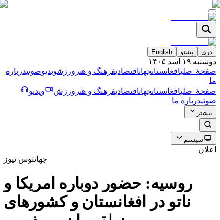
دری
پښتو
English
دوشنبه ۱۹ اسد ۱۴۰۵
صفحۀ اصلی
افغانستان
جهان
اقتصادی
فرهنگ و هنر
ورزش
ویدیو
صوتی
درباره
ما
صفحۀ اصلی
افغانستان
جهان
اقتصادی
فرهنگ و هنر
ورزش
ویدیو
صوتی
درباره ما
بیشتر
سیستم
اعلان
جهان
توس نیوز
روسیه: حضور دوباره امریکا و
ناتو در افغانستان و کشورهای