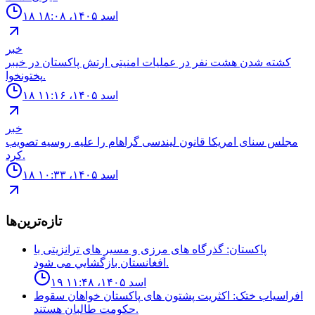
۱۸ اسد ۱۴۰۵، ۱۸:۰۸
خبر
كشته شدن هشت نفر در عمليات امنيتى ارتش پاكستان در خيبر
پختونخوا.
۱۸ اسد ۱۴۰۵، ۱۱:۱۶
خبر
مجلس سناى امريكا قانون ليندسى گراهام را عليه روسيه تصويب
كرد.
۱۸ اسد ۱۴۰۵، ۱۰:۳۳
تازه‌ترین‌ها
پاكستان: گذرگاه هاى مرزى و مسير هاى ترانزيتى با
افغانستان بازگشايي مى شود.
۱۹ اسد ۱۴۰۵، ۱۱:۴۸
افراسياب ختک: اكثريت پشتون هاى پاكستان خواهان سقوط
حكومت طالبان هستند.