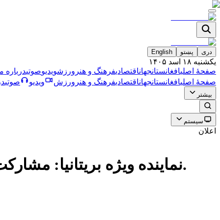
دری
پښتو
English
یکشنبه ۱۸ اسد ۱۴۰۵
صفحۀ اصلی
افغانستان
جهان
اقتصادی
فرهنگ و هنر
ورزش
ویدیو
صوتی
درباره ما
صفحۀ اصلی
افغانستان
جهان
اقتصادی
فرهنگ و هنر
ورزش
ویدیو
صوتی
در
بیشتر
سیستم
اعلان
نماينده ويژه بريتانيا: مشاركت زنان افغانستان در جامعه باعث ايجاد فرصت هاى اقتصادى مى شود.