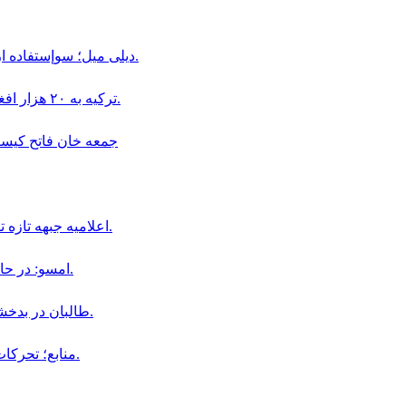
ديلى ميل؛ سوإستفاده از كودكان در قالب «بجه بازى» همچنان در افغانستان ادامه دارد.
ترکیه به ۲۰ هزار افغان در بخش دامداری و پرورش حیوانات ویزای کاری داده است.
جمعه خان فاتح كيست و چگو
اعلاميه جبهه تازه تأسيس سپاهيان ميهن در باره سقوط اولين ولسوالى افغانستان.
امسو: در حال حاضر ۸ خبرنگار افغان در زندان‌ های طالبان محبوس هستند.
طالبان در بدخشان، فرمانده پیشین محلی خود «جمعه خان» را بازداشت کردند.
منابع؛ تحركات نظامى جمعه خان فاتح در ولايت بدخشان افزايش يافته است.