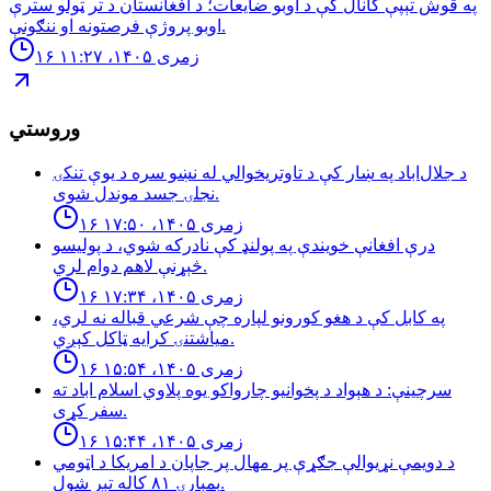
په قوش تېپې کانال کې د اوبو ضایعات؛ د افغانستان د تر ټولو سترې
اوبو پروژې فرصتونه او ننګونې.
۱۶ زمری ۱۴۰۵، ۱۱:۲۷
وروستي
د جلال‌اباد په ښار کې د تاوتریخوالي له نښو سره د یوې تنکۍ
نجلۍ جسد موندل شوی.
۱۶ زمری ۱۴۰۵، ۱۷:۵۰
درې افغانې خویندې په پولنډ کې نادرکه شوي، د پولیسو
څېړنې لاهم دوام لري.
۱۶ زمری ۱۴۰۵، ۱۷:۳۴
په کابل کې د هغو کورونو لپاره چې شرعي قباله نه لري،
میاشتنۍ کرایه ټاکل کېږي.
۱۶ زمری ۱۴۰۵، ۱۵:۵۴
سرچینې: د هېواد د پخوانیو چارواکو یوه پلاوي اسلام اباد ته
سفر کړی.
۱۶ زمری ۱۴۰۵، ۱۵:۴۴
د دويمې نړيوالې جګړې پر مهال پر جاپان د امريکا د اټومي
بمبارۍ ۸۱ کاله تېر شول.