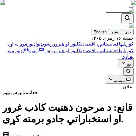
دری
پښتو
English
جمعه ۱۶ زمری ۱۴۰۵
کورپاڼه
افغانستان
نړۍ
اقتصادي
کلتور او هنر
ورزش
ویډیو
آډیو
زموږ په اړه
کورپاڼه
افغانستان
نړۍ
اقتصادي
کلتور او هنر
ورزش
ویډیو
آډیو
زموږ
په اړه
نور
سیسټم
اعلان
افغانستان
ټوس نیوز
قانع: د مرحون ذهنيت كاذب غرور
او استخباراتي جادو برمته كړى.