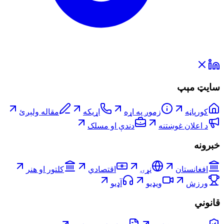
سایټ مېپ
کورپاڼه
زموږ په اړه
اړیکه
مقاله ولېږئ
د اعلان غوښتنه
دندې او مسلک
خبرونه
افغانستان
نړۍ
اقتصادي
کلتور او هنر
ورزش
ویډیو
آډیو
قانوني