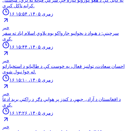
په کابل کې د هغو کورونو لپاره چې شرعي قباله نه لري، میاشتنۍ
کرایه ټاکل کېږي.
۱۶ زمری ۱۴۰۵، ۱۵:۵۴
خبر
سرچینې: د هېواد د پخوانیو چارواکو یوه پلاوي اسلام اباد ته سفر
کړی.
۱۶ زمری ۱۴۰۵، ۱۵:۴۴
خبر
احسان سعادت، ټولنیز فعال، په خوست کې د طالبانو د استخباراتو
له خوا نیول شوی.
۱۶ زمری ۱۴۰۵، ۱۵:۱۰
خبر
د افغانستان د آزادۍ جبهې د کندز پر هوايي ډګر د راکټي برید ادعا
کړې.
۱۶ زمری ۱۴۰۵، ۱۳:۲۶
خبر