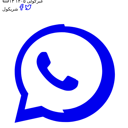
۱۳ غبرګولی ۱۴۰۵
شریکول