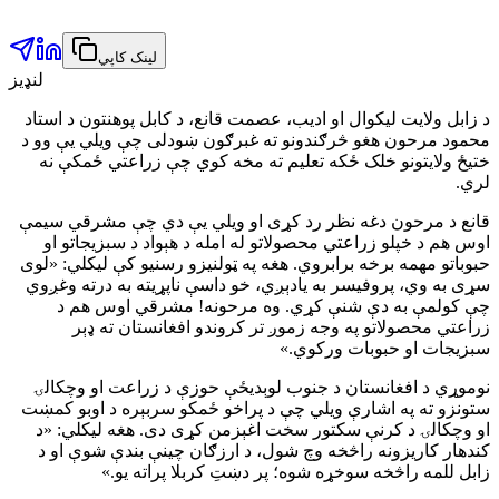
لینک کاپي
لنډیز
د زابل ولایت لیکوال او ادیب، عصمت قانع، د کابل پوهنتون د استاد
محمود مرحون هغو څرګندونو ته غبرګون ښودلی چې ویلي یې وو د
ختیځ ولایتونو خلک ځکه تعلیم ته مخه کوي چې زراعتي ځمکې نه
لري.
قانع د مرحون دغه نظر رد کړی او ویلي یې دي چې مشرقي سیمې
اوس هم د خپلو زراعتي محصولاتو له امله د هېواد د سبزیجاتو او
حبوباتو مهمه برخه برابروي. هغه په ټولنیزو رسنیو کې لیکلي: «لوی
سړی به وي، پروفیسر به یادېږي، خو داسې ناپړیته به درته وغږوي
چې کولمې به دې شنې کړي. وه مرحونه! مشرقي اوس هم د
زراعتي محصولاتو په وجه زموږ تر کروندو افغانستان ته ډېر
سبزیجات او حبوبات ورکوي.»
نوموړي د افغانستان د جنوب لوېدیځې حوزې د زراعت او وچکالۍ
ستونزو ته په اشارې ویلي چې د پراخو ځمکو سربېره د اوبو کمښت
او وچکالۍ د کرنې سکتور سخت اغېزمن کړی دی. هغه لیکلي: «د
کندهار کاریزونه راڅخه وچ شول، د ارزګان چینې بندې شوې او د
زابل للمه راڅخه سوخړه شوه؛ پر دښتِ کربلا پراته یو.»