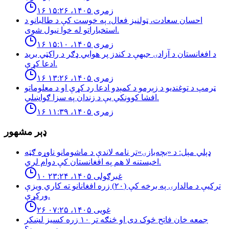
۱۶ زمری ۱۴۰۵، ۱۵:۲۶
احسان سعادت، ټولنیز فعال، په خوست کې د طالبانو د
استخباراتو له خوا نیول شوی.
۱۶ زمری ۱۴۰۵، ۱۵:۱۰
د افغانستان د آزادۍ جبهې د کندز پر هوايي ډګر د راکټي برید
ادعا کړې.
۱۶ زمری ۱۴۰۵، ۱۳:۲۶
ټرمپ د توغندیو د زېرمو د کمېدو ادعا رد کړې او د معلوماتو
افشا کوونکي یې د زندان په سزا ګواښلي.
۱۶ زمری ۱۴۰۵، ۱۱:۳۹
ډېر مشهور
ډېلي مېل: د «بچه‌بازۍ»تر نامه لاندې د ماشومانو ناوړه ګټه
اخیستنه لا هم په افغانستان کې دوام لري.
۱۰ غبرګولی ۱۴۰۵، ۲۳:۲۴
تركيې د مالدارۍ په برخه كې (٢٠) زره افغانانو ته كاري ويزې
وركړې.
۲۶ غویی ۱۴۰۵، ۰۷:۲۵
جمعه خان فاتح څوک دی او څنګه تر ۱۰ زره کسیز لښکر