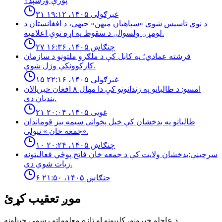
پورې ورسېد؟
۳۱ غبرګولی ۱۴۰۵، ۱۹:۱۲
د نوې تاسیس شوې «سپاهیان میهن» جبهې، د افغانستان د
لومړۍ ولسوالۍ د سقوط په اړه نوې اعلامیه.
۲۷ چنګاښ ۱۴۰۵، ۱۶:۳۶
فرشته عمادي؛ په کابل کې د ملګرو ملتونو د سازمان
کارکوونکې وژل شوې.
۱۵ غبرګولی ۱۴۰۵، ۲۲:۱۶
امسو: د طالبانو په زندانونو كې دا مهال ٨ افغان خبريالان
بنديان دي.
۲۱ غویی ۱۴۰۵، ۲۰:۰۴
طالبانو په بدخشان كې خپل پخوانى سيمه ييز قوماندان
«جمعه خان » نيولى.
۱۰ چنګاښ ۱۴۰۵، ۲۰:۲۴
سرچینې:بدخشان ولایت کې د جمعه خان فاتح پوځي فعالیتونه
زیات شوي دي.
۶ چنګاښ ۱۴۰۵، ۲۱:۵۰
موږ تعقیب کړئ
د عاجلو خبرونو، کلیپونو او تازه معلوماتو رسمي چینلونه.