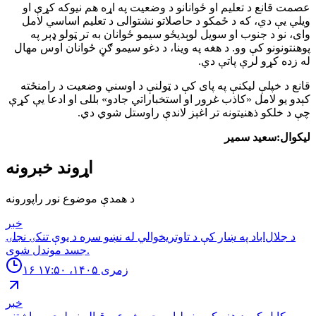
عصمت قانع د تعلیم او ځوانانو د وضعیت په اړه هم نیوکه کړې او
ویلي یې دي، که د ځمکو د حاصلاتو نشتوالی د تعلیم اساسي لامل
وای، نو د جنوب او سویل لوېدیځو سیمو ځوانان به تر ټولو ډېر په
پوهنتونونو کې وو. د هغه په وینا، د دغو سیمو ګڼ ځوانان اوس مهال
له زده کړو لرې پاتې دي.
قانع د خپلې لیکنې په پای کې د ټولنې د اوسني وضعیت د رامنځته
کېدو یو لامل «کاذب غرور او استخباراتي جادو» بللی او ادعا یې کړې
چې د خلکو ذهنیتونه تر اغېز لاندې راوستل شوي دي.
لیکوال:سعید سمیر
اړوند خبرونه
د همدې موضوع نور راپورونه
خبر
د جلال‌اباد په ښار کې د تاوتریخوالي له نښو سره د یوې تنکۍ نجلۍ
جسد موندل شوی.
۱۶ زمری ۱۴۰۵، ۱۷:۵۰
خبر